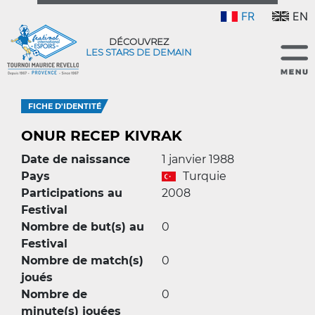
FR
EN
DÉCOUVREZ
LES STARS DE DEMAIN
FICHE D'IDENTITÉ
ONUR RECEP KIVRAK
Date de naissance
1 janvier 1988
Pays
Turquie
Participations au
2008
Festival
Nombre de but(s) au
0
Festival
Nombre de match(s)
0
joués
Nombre de
0
minute(s) jouées