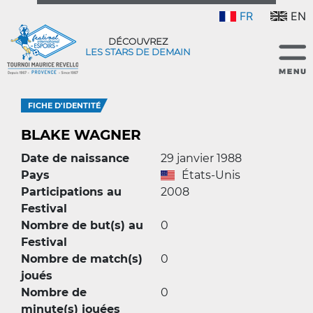
FR
EN
DÉCOUVREZ
LES STARS DE DEMAIN
FICHE D'IDENTITÉ
BLAKE WAGNER
Date de naissance
29 janvier 1988
Pays
États-Unis
Participations au
2008
Festival
Nombre de but(s) au
0
Festival
Nombre de match(s)
0
joués
Nombre de
0
minute(s) jouées