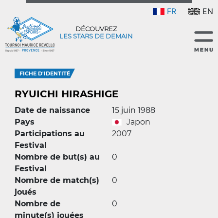
FR
EN
DÉCOUVREZ
LES STARS DE DEMAIN
FICHE D'IDENTITÉ
RYUICHI HIRASHIGE
Date de naissance
15 juin 1988
Pays
Japon
Participations au
2007
Festival
Nombre de but(s) au
0
Festival
Nombre de match(s)
0
joués
Nombre de
0
minute(s) jouées