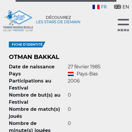
FR
EN
DÉCOUVREZ
LES STARS DE DEMAIN
FICHE D'IDENTITÉ
OTMAN BAKKAL
Date de naissance
27 février 1985
Pays
Pays-Bas
Participations au
2006
Festival
Nombre de but(s) au
0
Festival
Nombre de match(s)
0
joués
Nombre de
0
minute(s) jouées