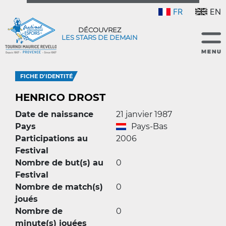
FR
EN
DÉCOUVREZ
LES STARS DE DEMAIN
FICHE D'IDENTITÉ
HENRICO DROST
Date de naissance
21 janvier 1987
Pays
Pays-Bas
Participations au
2006
Festival
Nombre de but(s) au
0
Festival
Nombre de match(s)
0
joués
Nombre de
0
minute(s) jouées