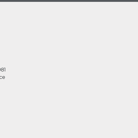
981
ce