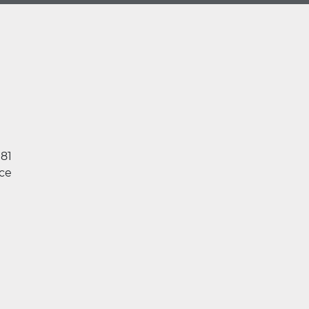
981
ce