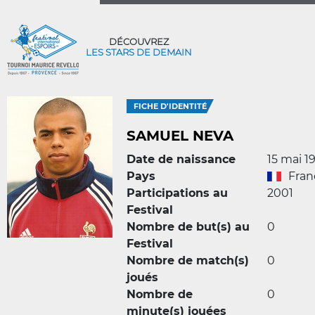
DÉCOUVREZ
LES STARS DE DEMAIN
FICHE D'IDENTITÉ
SAMUEL NEVA
Date de naissance
15 mai 1
Pays
Fran
Participations au
2001
Festival
Nombre de but(s) au
0
Festival
Nombre de match(s)
0
joués
Nombre de
0
minute(s) jouées