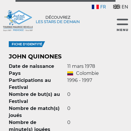
FR
EN
DÉCOUVREZ
LES STARS DE DEMAIN
FICHE D'IDENTITÉ
JOHN QUINONES
Date de naissance
11 mars 1978
Pays
Colombie
Participations au
1996 - 1997
Festival
Nombre de but(s) au
0
Festival
Nombre de match(s)
0
joués
Nombre de
0
minute(s) jouées