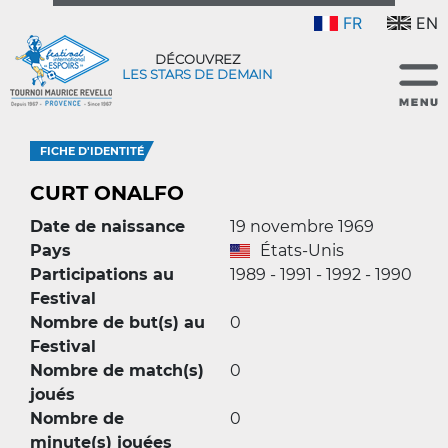
FR
EN
DÉCOUVREZ
LES STARS DE DEMAIN
FICHE D'IDENTITÉ
CURT ONALFO
Date de naissance
19 novembre 1969
Pays
États-Unis
Participations au
1989 - 1991 - 1992 - 1990
Festival
Nombre de but(s) au
0
Festival
Nombre de match(s)
0
joués
Nombre de
0
minute(s) jouées