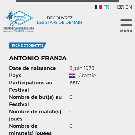
FR
EN
DÉCOUVREZ
LES STARS DE DEMAIN
FICHE D'IDENTITÉ
ANTONIO FRANJA
Date de naissance
8 juin 1978
Pays
Croatie
Participations au
1997
Festival
Nombre de but(s) au
0
Festival
Nombre de match(s)
0
joués
Nombre de
0
minute(s) jouées