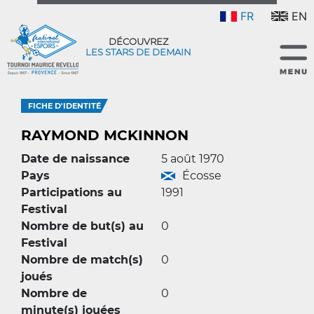
FR
EN
DÉCOUVREZ
LES STARS DE DEMAIN
FICHE D'IDENTITÉ
RAYMOND MCKINNON
Date de naissance
5 août 1970
Pays
Écosse
Participations au
1991
Festival
Nombre de but(s) au
0
Festival
Nombre de match(s)
0
joués
Nombre de
0
minute(s) jouées