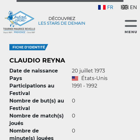
FR
EN
DÉCOUVREZ
LES STARS DE DEMAIN
FICHE D'IDENTITÉ
CLAUDIO REYNA
Date de naissance
20 juillet 1973
Pays
États-Unis
Participations au
1991 - 1992
Festival
Nombre de but(s) au
0
Festival
Nombre de match(s)
0
joués
Nombre de
0
minute(s) jouées