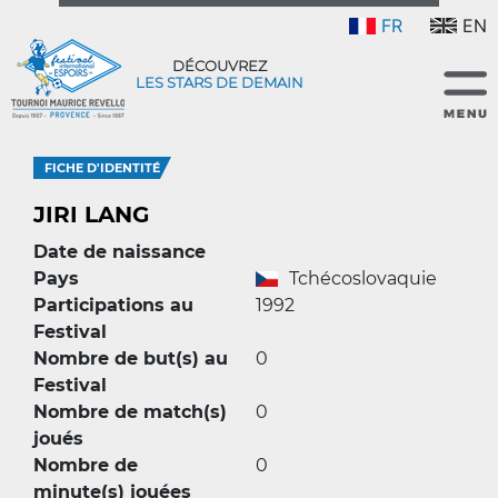
FR
EN
DÉCOUVREZ
LES STARS DE DEMAIN
FICHE D'IDENTITÉ
JIRI LANG
Date de naissance
Pays
Tchécoslovaquie
Participations au
1992
Festival
Nombre de but(s) au
0
Festival
Nombre de match(s)
0
joués
Nombre de
0
minute(s) jouées