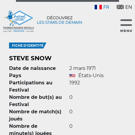
FR
EN
DÉCOUVREZ
LES STARS DE DEMAIN
FICHE D'IDENTITÉ
STEVE SNOW
Date de naissance
2 mars 1971
Pays
États-Unis
Participations au
1992
Festival
Nombre de but(s) au
0
Festival
Nombre de match(s)
0
joués
Nombre de
0
minute(s) jouées