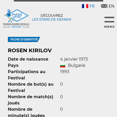
FR
EN
DÉCOUVREZ
LES STARS DE DEMAIN
FICHE D'IDENTITÉ
ROSEN KIRILOV
Date de naissance
4 janvier 1973
Pays
Bulgarie
Participations au
1993
Festival
Nombre de but(s) au
0
Festival
Nombre de match(s)
0
joués
Nombre de
0
minute(s) jouées