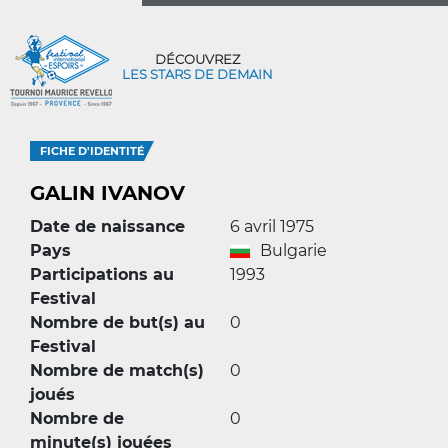
DÉCOUVREZ
LES STARS DE DEMAIN
FICHE D'IDENTITÉ
GALIN IVANOV
Date de naissance
6 avril 1975
Pays
Bulgarie
Participations au
1993
Festival
Nombre de but(s) au
0
Festival
Nombre de match(s)
0
joués
Nombre de
0
minute(s) jouées