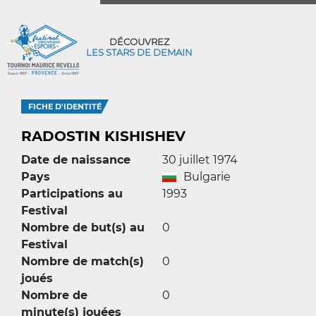
DÉCOUVREZ
LES STARS DE DEMAIN
FICHE D'IDENTITÉ
RADOSTIN KISHISHEV
Date de naissance
30 juillet 1974
Pays
Bulgarie
Participations au
1993
Festival
Nombre de but(s) au
0
Festival
Nombre de match(s)
0
joués
Nombre de
0
minute(s) jouées