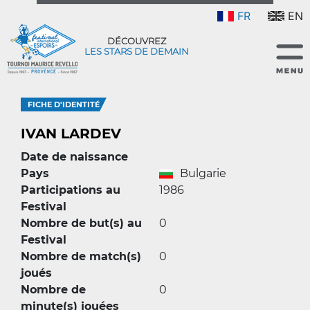
FR
EN
DÉCOUVREZ
LES STARS DE DEMAIN
FICHE D'IDENTITÉ
IVAN LARDEV
Date de naissance
Pays
Bulgarie
Participations au
1986
Festival
Nombre de but(s) au
0
Festival
Nombre de match(s)
0
joués
Nombre de
0
minute(s) jouées