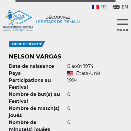
FR
EN
DÉCOUVREZ
LES STARS DE DEMAIN
FICHE D'IDENTITÉ
NELSON VARGAS
Date de naissance
6 août 1974
Pays
États-Unis
Participations au
1994
Festival
Nombre de but(s) au
0
Festival
Nombre de match(s)
0
joués
Nombre de
0
minute(s) jouées