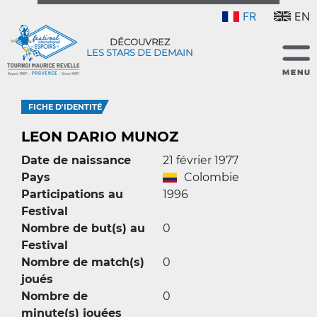
FR
EN
DÉCOUVREZ
LES STARS DE DEMAIN
FICHE D'IDENTITÉ
LEON DARIO MUNOZ
Date de naissance
21 février 1977
Pays
Colombie
Participations au
1996
Festival
Nombre de but(s) au
0
Festival
Nombre de match(s)
0
joués
Nombre de
0
minute(s) jouées