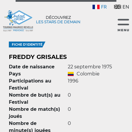
FR
EN
DÉCOUVREZ
LES STARS DE DEMAIN
FICHE D'IDENTITÉ
FREDDY GRISALES
Date de naissance
22 septembre 1975
Pays
Colombie
Participations au
1996
Festival
Nombre de but(s) au
0
Festival
Nombre de match(s)
0
joués
Nombre de
0
minute(s) jouées