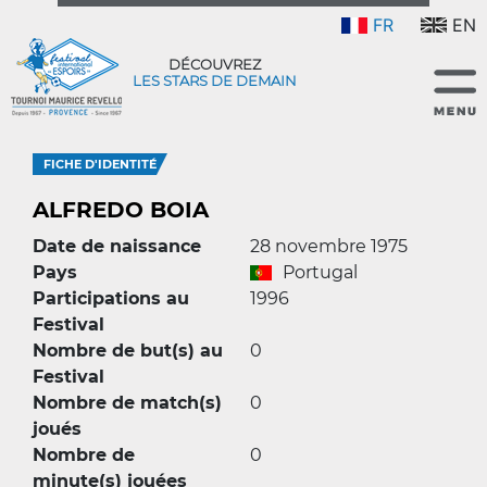
FR
EN
DÉCOUVREZ
LES STARS DE DEMAIN
FICHE D'IDENTITÉ
ALFREDO BOIA
Date de naissance
28 novembre 1975
Pays
Portugal
Participations au
1996
Festival
Nombre de but(s) au
0
Festival
Nombre de match(s)
0
joués
Nombre de
0
minute(s) jouées