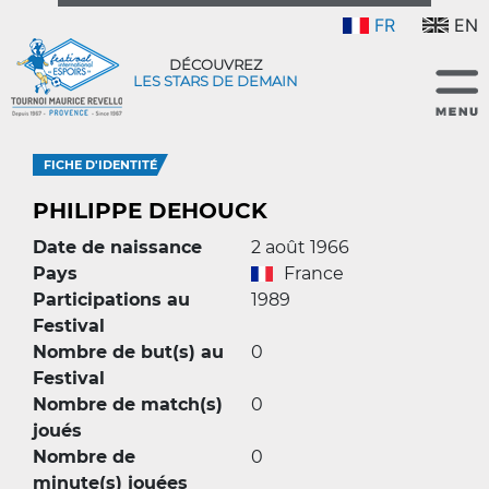
FR
EN
DÉCOUVREZ
LES STARS DE DEMAIN
FICHE D'IDENTITÉ
PHILIPPE DEHOUCK
Date de naissance
2 août 1966
Pays
France
Participations au
1989
Festival
Nombre de but(s) au
0
Festival
Nombre de match(s)
0
joués
Nombre de
0
minute(s) jouées