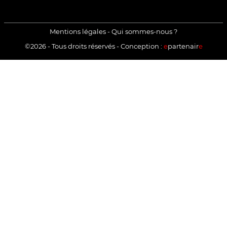
TikTok
LinkedIn
X
Mentions légales
-
Qui sommes-nous ?
©2026 - Tous droits réservés - Conception :
e
partenair
e