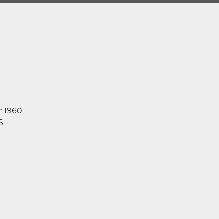
r 1960
S