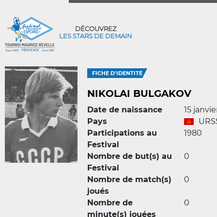
DÉCOUVREZ
LES STARS DE DEMAIN
FICHE D'IDENTITÉ
NIKOLAI BULGAKOV
Date de naissance
15 janvie
Pays
URS
Participations au
1980
Festival
Nombre de but(s) au
0
Festival
Nombre de match(s)
0
joués
Nombre de
0
minute(s) jouées