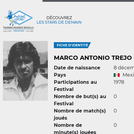
DÉCOUVREZ
LES STARS DE DEMAIN
FICHE D'IDENTITÉ
MARCO ANTONIO TREJO
Date de naissance
8 décem
Pays
Mex
Participations au
1978
Festival
Nombre de but(s) au
0
Festival
Nombre de match(s)
0
joués
Nombre de
0
minute(s) jouées