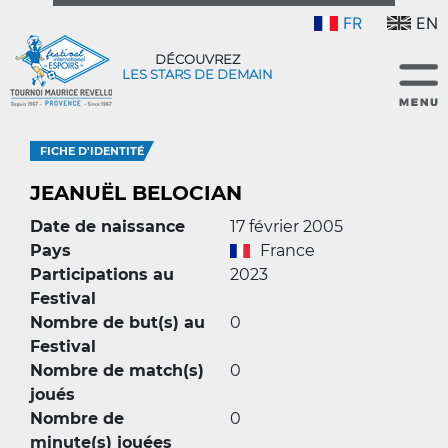
FR
EN
DÉCOUVREZ
LES STARS DE DEMAIN
FICHE D'IDENTITÉ
JEANUËL BELOCIAN
Date de naissance
17 février 2005
Pays
France
Participations au
2023
Festival
Nombre de but(s) au
0
Festival
Nombre de match(s)
0
joués
Nombre de
0
minute(s) jouées