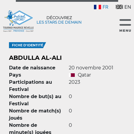
FR
EN
DÉCOUVREZ
LES STARS DE DEMAIN
FICHE D'IDENTITÉ
ABDULLA AL-ALI
Date de naissance
20 novembre 2001
Pays
Qatar
Participations au
2023
Festival
Nombre de but(s) au
0
Festival
Nombre de match(s)
0
joués
Nombre de
0
minute(s) jouées