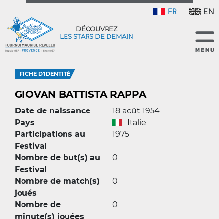
FR
EN
DÉCOUVREZ
LES STARS DE DEMAIN
FICHE D'IDENTITÉ
GIOVAN BATTISTA RAPPA
Date de naissance
18 août 1954
Pays
Italie
Participations au
1975
Festival
Nombre de but(s) au
0
Festival
Nombre de match(s)
0
joués
Nombre de
0
minute(s) jouées