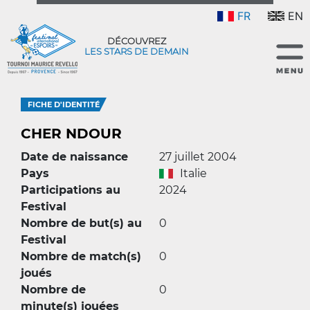
FR
EN
DÉCOUVREZ
LES STARS DE DEMAIN
FICHE D'IDENTITÉ
CHER NDOUR
Date de naissance
27 juillet 2004
Pays
Italie
Participations au
2024
Festival
Nombre de but(s) au
0
Festival
Nombre de match(s)
0
joués
Nombre de
0
minute(s) jouées