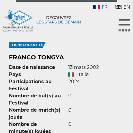
FR
EN
DÉCOUVREZ
LES STARS DE DEMAIN
FICHE D'IDENTITÉ
FRANCO TONGYA
Date de naissance
13 mars 2002
Pays
Italie
Participations au
2024
Festival
Nombre de but(s) au
0
Festival
Nombre de match(s)
0
joués
Nombre de
0
minute(s) jouées