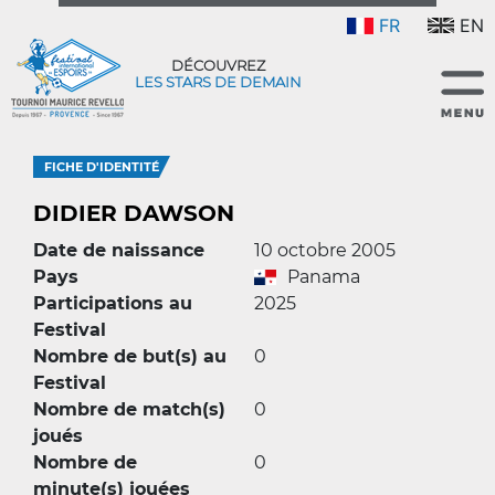
FR
EN
DÉCOUVREZ
LES STARS DE DEMAIN
FICHE D'IDENTITÉ
DIDIER DAWSON
Date de naissance
10 octobre 2005
Pays
Panama
Participations au
2025
Festival
Nombre de but(s) au
0
Festival
Nombre de match(s)
0
joués
Nombre de
0
minute(s) jouées