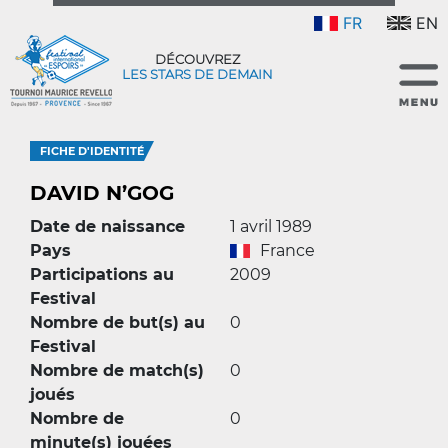
FR
EN
DÉCOUVREZ
LES STARS DE DEMAIN
FICHE D'IDENTITÉ
DAVID N’GOG
Date de naissance
1 avril 1989
Pays
France
Participations au
2009
Festival
Nombre de but(s) au
0
Festival
Nombre de match(s)
0
joués
Nombre de
0
minute(s) jouées