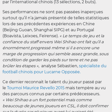
par l’international chinois (13 sélections, 2 buts).
Ses performances ne sont pas passées inaperçues
surtout qu’il n’a jamais présenté de telles statistiques
lors de ses précédentes expériences en Chine
(Beijing Guoan, Shanghai SIPG) et au Portugal
(Boavista, Leixoes, Feirense).
« Le temps de jeu et la
confiance du staff envers Wei Shihao ont fait qu’il a
énormément progressé même si il a encore une
marge de progression qui semble assez grande, sous
condition de garder les pieds sur terre et ne pas
brûler les étapes »,
analyse Sébastien,
spécialiste du
football chinois pour Lucarne Opposée.
Ce dernier reconnait le talent du joueur passé par
le
Tournoi Maurice Revello 2015
mais tempère au vu
des parcours connus par certains prédécesseurs.
« Wei Shihao a un fort potentiel mais comme
beaucoup de jeunes joueurs en CSL, il doit confirmer
sur la durée car plusieurs avant lui avaient été