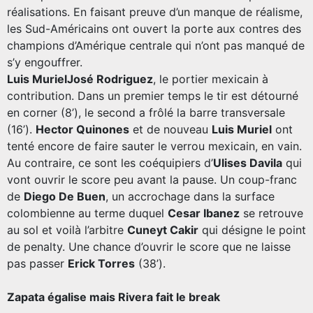
réalisations. En faisant preuve d’un manque de réalisme,
les Sud-Américains ont ouvert la porte aux contres des
champions d’Amérique centrale qui n’ont pas manqué de
s’y engouffrer.
Luis MurielJosé Rodriguez
, le portier mexicain à
contribution. Dans un premier temps le tir est détourné
en corner (8’), le second a frôlé la barre transversale
(16’).
Hector Quinones
et de nouveau
Luis Muriel
ont
tenté encore de faire sauter le verrou mexicain, en vain.
Au contraire, ce sont les coéquipiers d’
Ulises Davila
qui
vont ouvrir le score peu avant la pause. Un coup-franc
de
Diego De Buen
, un accrochage dans la surface
colombienne au terme duquel
Cesar Ibanez
se retrouve
au sol et voilà l’arbitre
Cuneyt Cakir
qui désigne le point
de penalty. Une chance d’ouvrir le score que ne laisse
pas passer
Erick Torres
(38’).
Zapata égalise mais Rivera fait le break