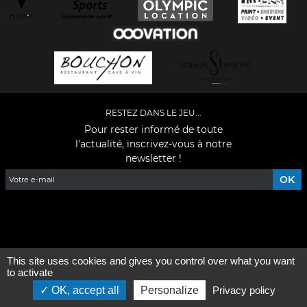
RESTEZ DANS LE JEU...
Pour rester informé de toute
l'actualité, inscrivez-vous à notre
newsletter !
Facebook
YouTube
Instagram
TikTok
LinkedIn
X
This site uses cookies and gives you control over what you want
Mentions légales
-
Qui sommes-nous ?
to activate
OK, accept all
Personalize
Privacy policy
©2026 - Tous droits réservés - Conception :
e
partenair
e