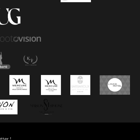
tter !