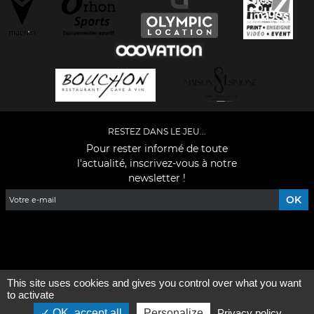
RESTEZ DANS LE JEU...
Pour rester informé de toute
l'actualité, inscrivez-vous à notre
newsletter !
Facebook
YouTube
Instagram
TikTok
LinkedIn
X
This site uses cookies and gives you control over what you want
Mentions légales
-
Qui sommes-nous ?
to activate
OK, accept all
Personalize
Privacy policy
©2026 - Tous droits réservés - Conception :
e
partenair
e