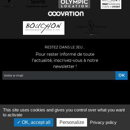
RESTEZ DANS LE JEU...
Pour rester informé de toute
l'actualité, inscrivez-vous à notre
newsletter !
Facebook
YouTube
Instagram
TikTok
LinkedIn
X
This site uses cookies and gives you control over what you want
Mentions légales
-
Qui sommes-nous ?
to activate
OK, accept all
Personalize
Privacy policy
©2026 - Tous droits réservés - Conception :
e
partenair
e