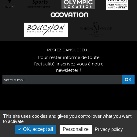
RESTEZ DANS LE JEU...
Pour rester informé de toute
l'actualité, inscrivez-vous à notre
newsletter !
Facebook
YouTube
Instagram
TikTok
LinkedIn
X
This site uses cookies and gives you control over what you want
Mentions légales
-
Qui sommes-nous ?
to activate
OK, accept all
Personalize
Privacy policy
©2026 - Tous droits réservés - Conception :
e
partenair
e