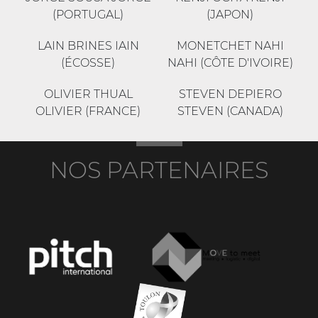
(PORTUGAL)
(JAPON)
LAIN BRINES IAIN
MONETCHET NAHI
(ÉCOSSE)
NAHI (CÔTE D'IVOIRE)
OLIVIER THUAL
STEVEN DEPIERO
OLIVIER (FRANCE)
STEVEN (CANADA)
NOS PARTENAIRES