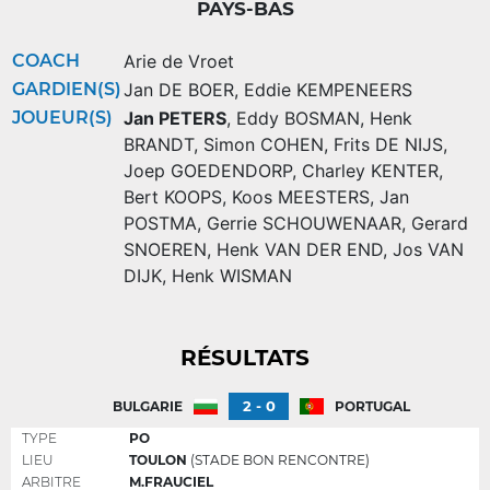
PAYS-BAS
COACH
Arie de Vroet
GARDIEN(S)
Jan DE BOER
,
Eddie KEMPENEERS
JOUEUR(S)
Jan PETERS
,
Eddy BOSMAN
,
Henk
BRANDT
,
Simon COHEN
,
Frits DE NIJS
,
Joep GOEDENDORP
,
Charley KENTER
,
Bert KOOPS
,
Koos MEESTERS
,
Jan
POSTMA
,
Gerrie SCHOUWENAAR
,
Gerard
SNOEREN
,
Henk VAN DER END
,
Jos VAN
DIJK
,
Henk WISMAN
RÉSULTATS
2 - 0
BULGARIE
PORTUGAL
TYPE
PO
LIEU
TOULON
(STADE BON RENCONTRE)
ARBITRE
M.FRAUCIEL