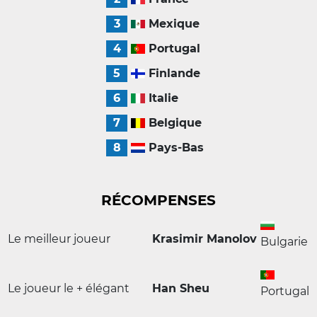
3
Mexique
4
Portugal
5
Finlande
6
Italie
7
Belgique
8
Pays-Bas
RÉCOMPENSES
Le meilleur joueur
Krasimir Manolov
Bulgarie
Le joueur le + élégant
Han Sheu
Portugal