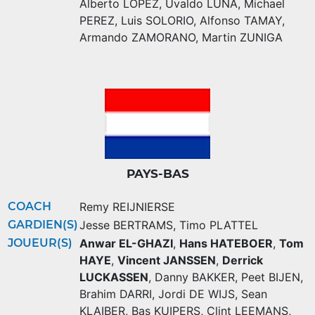
Alberto LOPEZ
,
Uvaldo LUNA
,
Michael
PEREZ
,
Luis SOLORIO
,
Alfonso TAMAY
,
Armando ZAMORANO
,
Martin ZUNIGA
PAYS-BAS
COACH
Remy REIJNIERSE
GARDIEN(S)
Jesse BERTRAMS
,
Timo PLATTEL
JOUEUR(S)
Anwar EL-GHAZI
,
Hans HATEBOER
,
Tom
HAYE
,
Vincent JANSSEN
,
Derrick
LUCKASSEN
,
Danny BAKKER
,
Peet BIJEN
,
Brahim DARRI
,
Jordi DE WIJS
,
Sean
KLAIBER
,
Bas KUIPERS
,
Clint LEEMANS
,