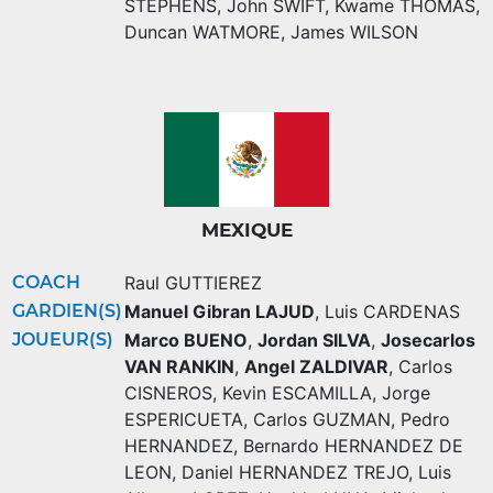
STEPHENS
,
John SWIFT
,
Kwame THOMAS
,
Duncan WATMORE
,
James WILSON
MEXIQUE
COACH
Raul GUTTIEREZ
GARDIEN(S)
Manuel Gibran LAJUD
,
Luis CARDENAS
JOUEUR(S)
Marco BUENO
,
Jordan SILVA
,
Josecarlos
VAN RANKIN
,
Angel ZALDIVAR
,
Carlos
CISNEROS
,
Kevin ESCAMILLA
,
Jorge
ESPERICUETA
,
Carlos GUZMAN
,
Pedro
HERNANDEZ
,
Bernardo HERNANDEZ DE
LEON
,
Daniel HERNANDEZ TREJO
,
Luis