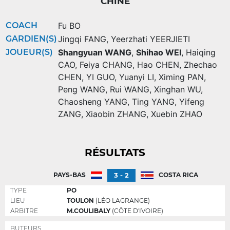
CHINE
COACH
Fu BO
GARDIEN(S)
Jingqi FANG
,
Yeerzhati YEERJIETI
JOUEUR(S)
Shangyuan WANG
,
Shihao WEI
,
Haiqing
CAO
,
Feiya CHANG
,
Hao CHEN
,
Zhechao
CHEN
,
YI GUO
,
Yuanyi LI
,
Ximing PAN
,
Peng WANG
,
Rui WANG
,
Xinghan WU
,
Chaosheng YANG
,
Ting YANG
,
Yifeng
ZANG
,
Xiaobin ZHANG
,
Xuebin ZHAO
RÉSULTATS
3 - 2
PAYS-BAS
COSTA RICA
TYPE
PO
LIEU
TOULON
(LÉO LAGRANGE)
ARBITRE
M.COULIBALY
(CÔTE D'IVOIRE)
BUTEURS