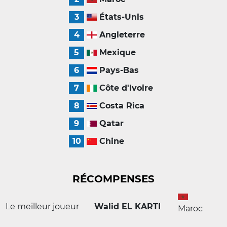
3
États-Unis
4
Angleterre
5
Mexique
6
Pays-Bas
7
Côte d'Ivoire
8
Costa Rica
9
Qatar
10
Chine
RÉCOMPENSES
Le meilleur joueur
Walid EL KARTI
Maroc