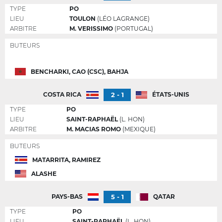
TYPE
PO
LIEU
TOULON
(LÉO LAGRANGE)
ARBITRE
M. VERISSIMO
(PORTUGAL)
BUTEURS
BENCHARKI, CAO (CSC), BAHJA
2 - 1
COSTA RICA
ÉTATS-UNIS
TYPE
PO
LIEU
SAINT-RAPHAËL
(L. HON)
ARBITRE
M. MACIAS ROMO
(MEXIQUE)
BUTEURS
MATARRITA, RAMIREZ
ALASHE
5 - 1
PAYS-BAS
QATAR
TYPE
PO
LIEU
SAINT-RAPHAËL
(L. HON)