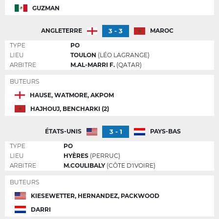
GUZMAN
3 - 3
ANGLETERRE
MAROC
TYPE
PO
LIEU
TOULON
(LÉO LAGRANGE)
ARBITRE
M.AL-MARRI F.
(QATAR)
BUTEURS
HAUSE, WATMORE, AKPOM
HAJHOUJ, BENCHARKI (2)
3 - 1
ÉTATS-UNIS
PAYS-BAS
TYPE
PO
LIEU
HYÈRES
(PERRUC)
ARBITRE
M.COULIBALY
(CÔTE D'IVOIRE)
BUTEURS
KIESEWETTER, HERNANDEZ, PACKWOOD
DARRI