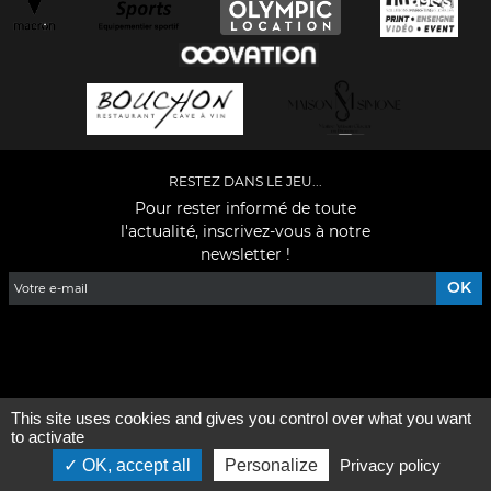
RESTEZ DANS LE JEU...
Pour rester informé de toute
l'actualité, inscrivez-vous à notre
newsletter !
Facebook
YouTube
Instagram
TikTok
LinkedIn
X
This site uses cookies and gives you control over what you want
Mentions légales
-
Qui sommes-nous ?
to activate
OK, accept all
Personalize
Privacy policy
©2026 - Tous droits réservés - Conception :
e
partenair
e