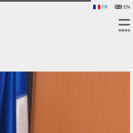
FR
EN