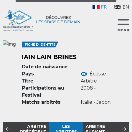
FR
EN
DÉCOUVREZ
LES STARS DE DEMAIN
FICHE D'IDENTITÉ
IAIN LAIN BRINES
Date de naissance
Pays
Écosse
Titre
Arbitre
Participations au
2008 -
Festival
Matchs arbitrés
Italie - Japon
ARBITRE
LES
ARBITRE
PRÉCÉDENT
ARBITRES
SUIVANT