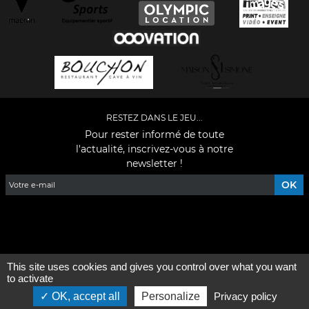
RESTEZ DANS LE JEU...
Pour rester informé de toute
l'actualité, inscrivez-vous à notre
newsletter !
Facebook
YouTube
Instagram
TikTok
LinkedIn
X
This site uses cookies and gives you control over what you want
Mentions légales
-
Qui sommes-nous ?
to activate
OK, accept all
Personalize
Privacy policy
©2026 - Tous droits réservés - Conception :
e
partenair
e