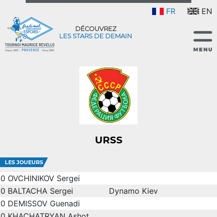
FR
EN
DÉCOUVREZ
LES STARS DE DEMAIN
URSS
LES JOUEURS
0
OVCHINIKOV Sergei
0
BALTACHA Sergei
Dynamo Kiev
0
DEMISSOV Guenadi
0
KHACHATRYAN Ashot