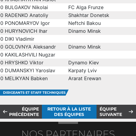
0
BULGAKOV Nikolai
FC Alga Frunze
0
RADENKO Anatoliy
Shakhtar Donetsk
0
PONOMARYOV Igor
Neftchi Bakou
0
HURYNOVICH Ihar
Dinamo Minsk
0
DIKI Vladimir
0
GOLOVNYA Aleksandr
Dinamo Minsk
0
KAKILASHVILI Nugzar
0
HRYSHKO Viktor
Dynamo Kiev
0
DUMANSKYI Yaroslav
Karpaty Lviv
0
MELIKYAN Babken
Ararat Erewan
DIRIGEANTS ET STAFF TECHNIQUES
ÉQUIPE
RETOUR À LA LISTE
ÉQUIPE
PRÉCÉDENTE
DES ÉQUIPES
SUIVANTE
NOS PARTENAIRES