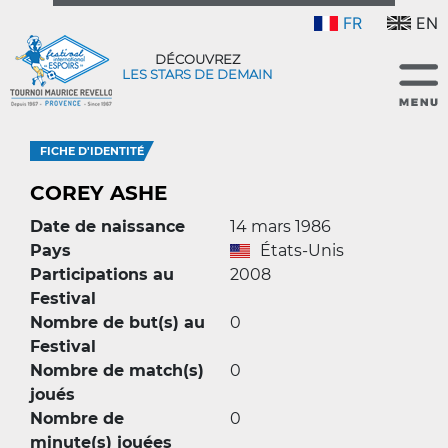
FR
EN
DÉCOUVREZ
LES STARS DE DEMAIN
FICHE D'IDENTITÉ
COREY ASHE
Date de naissance
14 mars 1986
Pays
États-Unis
Participations au
2008
Festival
Nombre de but(s) au
0
Festival
Nombre de match(s)
0
joués
Nombre de
0
minute(s) jouées