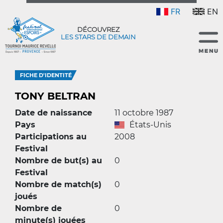
FR
EN
DÉCOUVREZ
LES STARS DE DEMAIN
FICHE D'IDENTITÉ
TONY BELTRAN
Date de naissance
11 octobre 1987
Pays
États-Unis
Participations au
2008
Festival
Nombre de but(s) au
0
Festival
Nombre de match(s)
0
joués
Nombre de
0
minute(s) jouées